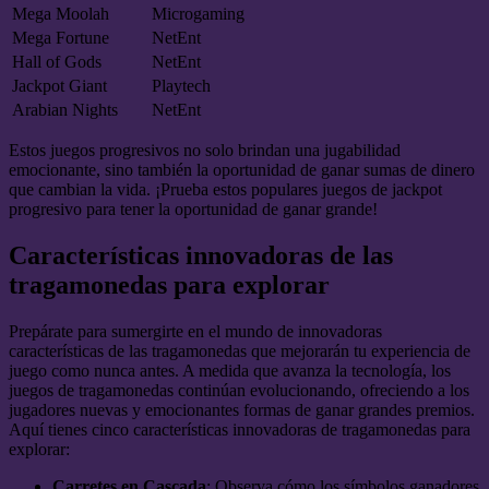
Mega Moolah
Microgaming
Mega Fortune
NetEnt
Hall of Gods
NetEnt
Jackpot Giant
Playtech
Arabian Nights
NetEnt
Estos juegos progresivos no solo brindan una jugabilidad
emocionante, sino también la oportunidad de ganar sumas de dinero
que cambian la vida. ¡Prueba estos populares juegos de jackpot
progresivo para tener la oportunidad de ganar grande!
Características innovadoras de las
tragamonedas para explorar
Prepárate para sumergirte en el mundo de innovadoras
características de las tragamonedas que mejorarán tu experiencia de
juego como nunca antes. A medida que avanza la tecnología, los
juegos de tragamonedas continúan evolucionando, ofreciendo a los
jugadores nuevas y emocionantes formas de ganar grandes premios.
Aquí tienes cinco características innovadoras de tragamonedas para
explorar:
Carretes en Cascada
: Observa cómo los símbolos ganadores