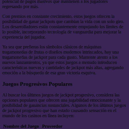
potencial de pagos masivos que mantienen a los jugadores
regresando por más.
Con premios en constante crecimiento, estos juegos ofrecen la
posibilidad de ganar jackpots que cambian la vida con un solo giro.
Los desarrolladores están constantemente empujando los límites de
lo posible, incorporando tecnología de vanguardia para mejorar la
experiencia del jugador.
Ya sea que prefieras los símbolos clásicos de máquinas
tragamonedas de frutas o diseños modernos intrincados, hay una
tragamonedas de jackpot para cada gusto. Mantente atento a los
nuevos lanzamientos, ya que estos juegos a menudo introducen
características nuevas y cantidades de jackpot más altas, agregando
emoción a la búsqueda de esa gran victoria esquiva.
Juegos Progresivos Populares
Al buscar los últimos juegos de jackpot progresivo, considera las
opciones populares que ofrecen una jugabilidad emocionante y la
posibilidad de ganancias sustanciales. Algunos de los últimos juegos
de jackpot progresivo que han estado causando sensación en el
mundo de los casinos en línea incluyen:
Nombre del Juego
Proveedor