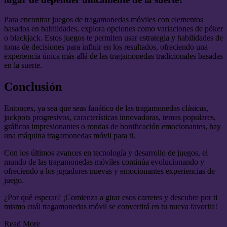
Para encontrar juegos de tragamonedas móviles con elementos
basados en habilidades, explora opciones como variaciones de póker
o blackjack. Estos juegos te permiten usar estrategia y habilidades de
toma de decisiones para influir en los resultados, ofreciendo una
experiencia única más allá de las tragamonedas tradicionales basadas
en la suerte.
Conclusión
Entonces, ya sea que seas fanático de las tragamonedas clásicas,
jackpots progresivos, características innovadoras, temas populares,
gráficos impresionantes o rondas de bonificación emocionantes, hay
una máquina tragamonedas móvil para ti.
Con los últimos avances en tecnología y desarrollo de juegos, el
mundo de las tragamonedas móviles continúa evolucionando y
ofreciendo a los jugadores nuevas y emocionantes experiencias de
juego.
¿Por qué esperar? ¡Comienza a girar esos carretes y descubre por ti
mismo cuál tragamonedas móvil se convertirá en tu nueva favorita!
Read More