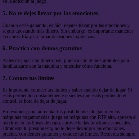
en la adicción al juego.
5. No te dejes llevar por las emociones
Cuando estás ganando, es fácil dejarse llevar por las emociones y
seguir apostando más dinero. Sin embargo, es importante mantener
la cabeza fría y no tomar decisiones impulsivas.
6. Practica con demos gratuitos
Antes de jugar con dinero real, practica con demos gratuitos para
familiarizarte con la máquina y entender cómo funciona.
7. Conoce tus límites
Es importante conocer tus límites y saber cuándo dejar de jugar. Si
estás perdiendo constantemente o sientes que estás perdiendo el
control, es hora de dejar de jugar.
En resumen, para aumentar tus posibilidades de ganar en las
máquinas tragamonedas, juega en máquinas con RTP alto, apuesta el
máximo en las líneas de pago, aprovecha las funciones especiales,
administra tu presupuesto, no te dejes llevar por las emociones,
practica con demos gratuitos y conoce tus límites. Recuerda siempre