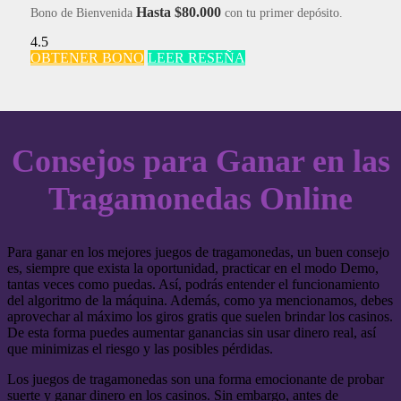
Hasta $80.000
Bono de Bienvenida
con tu primer depósito.
4.5
OBTENER BONO
LEER RESEÑA
Consejos para Ganar en las
Tragamonedas Online
Para ganar en los mejores juegos de tragamonedas, un buen consejo
es, siempre que exista la oportunidad, practicar en el modo Demo,
tantas veces como puedas. Así, podrás entender el funcionamiento
del algoritmo de la máquina. Además, como ya mencionamos, debes
aprovechar al máximo los giros gratis que suelen brindar los casinos.
De esta forma puedes aumentar ganancias sin usar dinero real, así
que minimizas el riesgo y las posibles pérdidas.
Los juegos de tragamonedas son una forma emocionante de probar
suerte y ganar dinero en los casinos. Sin embargo, antes de