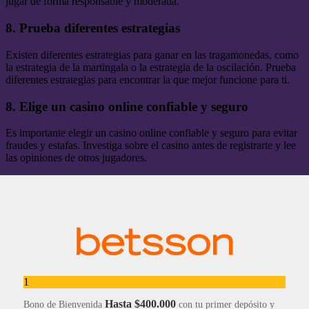
jugar de forma responsable y moderada.
8. Prueba diferentes estrategias
Existen diferentes estrategias para ganar en las tragamonedas, como
la estrategia de la martingala o la estrategia de la oscilación. Prueba
diferentes estrategias para encontrar la que mejor funcione para ti.
8. Elige un casino online confiable y seguro
Es importante elegir un casino online confiable y seguro para evitar
fraudes y estafas. Investiga sobre el casino antes de registrarte y lee
las opiniones de otros jugadores.
1
Hasta $400.000
Bono de Bienvenida
con tu primer depósito y