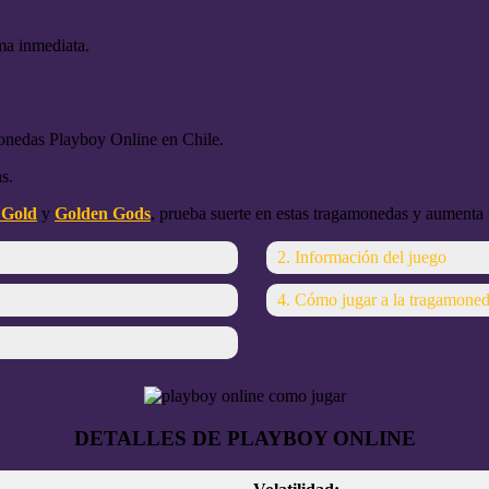
ma inmediata.
amonedas Playboy Online en Chile.
s.
 Gold
y
Golden Gods
, prueba suerte en estas tragamonedas y aumenta 
2. Información del juego
4. Cómo jugar a la tragamone
DETALLES DE
PLAYBOY ONLINE