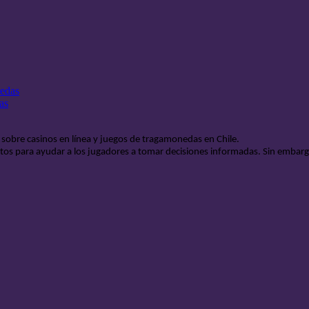
as
obre casinos en línea y juegos de tragamonedas en Chile.
os para ayudar a los jugadores a tomar decisiones informadas. Sin embargo