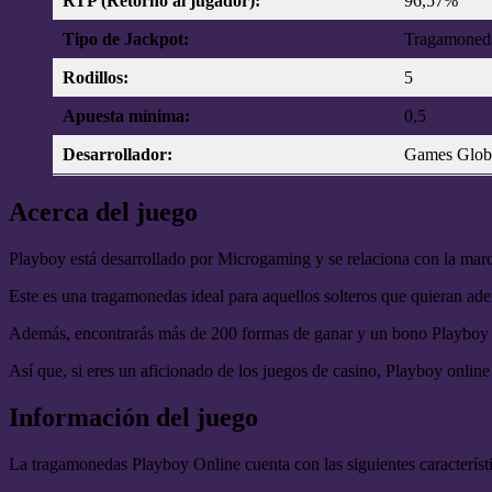
RTP (Retorno al jugador):
96,57%
Tipo de Jackpot:
Tragamoned
Rodillos:
5
Apuesta mínima:
0,5
Desarrollador:
Games Glob
Acerca del juego
Playboy está desarrollado por Microgaming y se relaciona con la mar
Este es una tragamonedas ideal para aquellos solteros que quieran aden
Además, encontrarás más de 200 formas de ganar y un bono Playboy de
Así que, si eres un aficionado de los juegos de casino, Playboy onlin
Información del juego
La tragamonedas Playboy Online cuenta con las siguientes característi