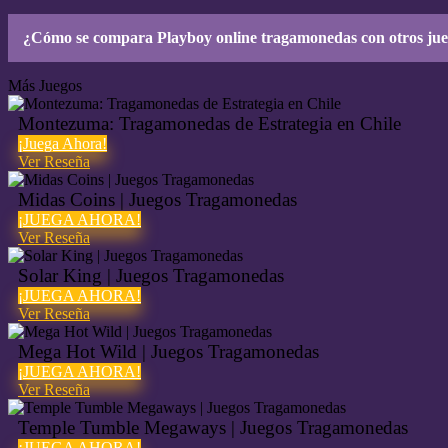
Tienes posibilidades realmente altas de ganar premios en este juego,
¿Cómo se compara Playboy online tragamonedas con otros jue
Más Juegos
Playboy Online tragamonedas se destaca por sobre otros debido a s
Montezuma: Tragamonedas de Estrategia en Chile
¡Juega Ahora!
Ver Reseña
Midas Coins | Juegos Tragamonedas
¡JUEGA AHORA!
Ver Reseña
Solar King | Juegos Tragamonedas
¡JUEGA AHORA!
Ver Reseña
Mega Hot Wild | Juegos Tragamonedas
¡JUEGA AHORA!
Ver Reseña
Temple Tumble Megaways | Juegos Tragamonedas
¡JUEGA AHORA!