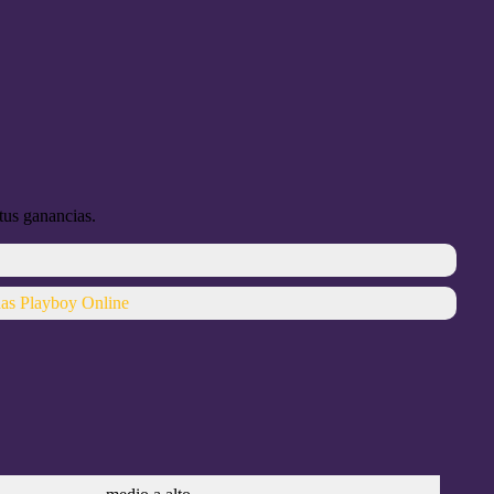
tus ganancias.
das Playboy Online