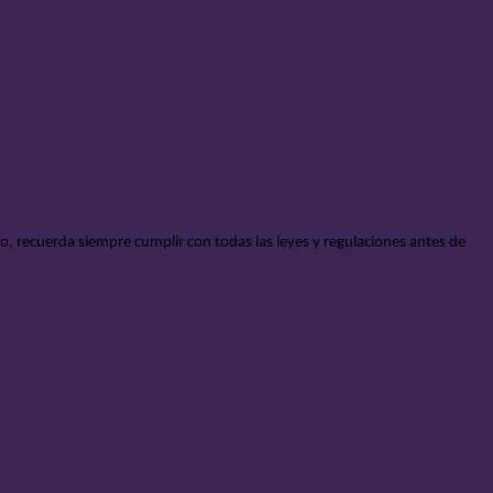
, recuerda siempre cumplir con todas las leyes y regulaciones antes de